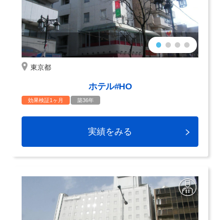
東京都
ホテル#HO
効果検証1ヶ月
築36年
実績をみる