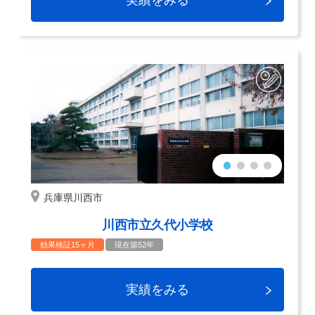
実績をみる
兵庫県川西市
川西市立久代小学校
効果検証15ヶ月
現在築52年
実績をみる