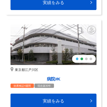
実績をみる
東京都江戸川区
病院#K
効果検証4週間
現在築30年
実績をみる