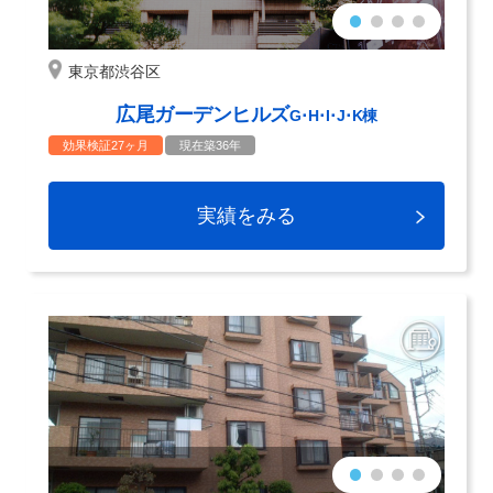
東京都渋谷区
広尾ガーデンヒルズ
G･H･I･J･K棟
効果検証27ヶ月
現在築36年
実績をみる