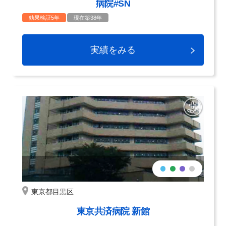
病院#SN
効果検証5年
現在築38年
実績をみる
東京都目黒区
東京共済病院 新館