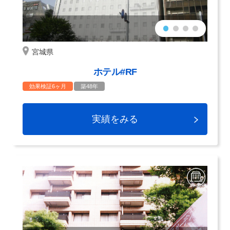
宮城県
ホテル#RF
効果検証6ヶ月
築48年
実績をみる