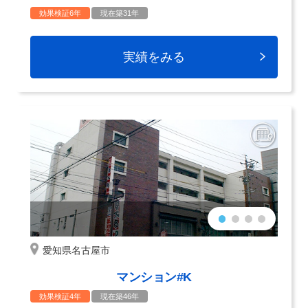
効果検証6年
現在築31年
実績をみる
愛知県名古屋市
マンション#K
効果検証4年
現在築46年