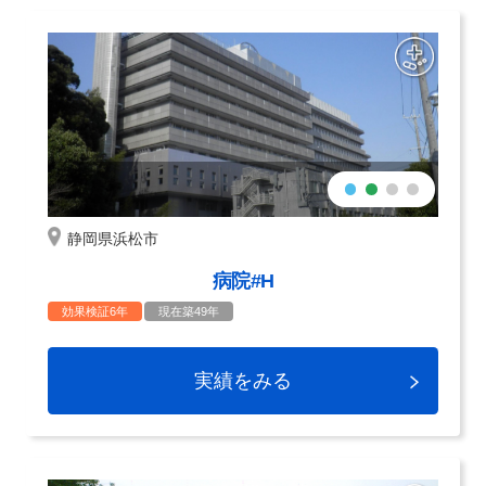
静岡県浜松市
病院#H
効果検証6年
現在築49年
実績をみる