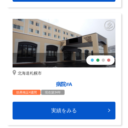
北海道札幌市
病院#A
効果検証4週間
現在築34年
実績をみる