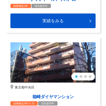
効果検証1年
現在築32年
実績をみる
東京都中央区
箱崎ダイヤマンション
効果検証3年7ヶ月
現在築39年