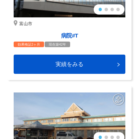
富山市
病院#T
効果検証2ヶ月
現在築42年
実績をみる