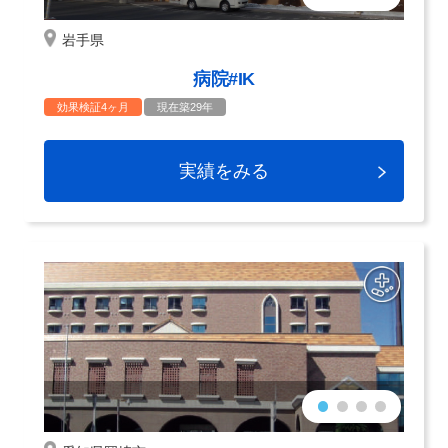
岩手県
病院#IK
効果検証4ヶ月
現在築29年
実績をみる