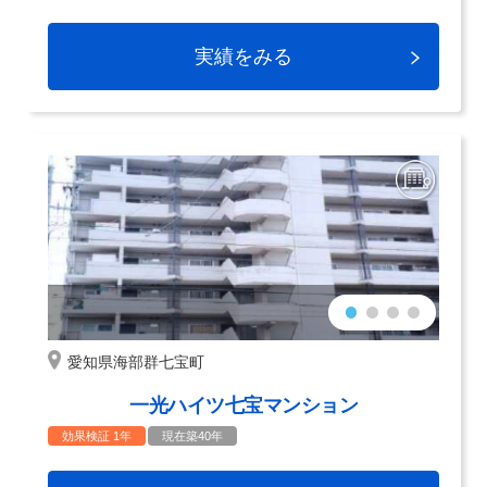
実績をみる
愛知県海部群七宝町
一光ハイツ七宝マンション
効果検証 1年
現在築40年