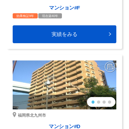
マンション#F
効果検証9年
現在築40年
実績をみる
福岡県北九州市
マンション#D