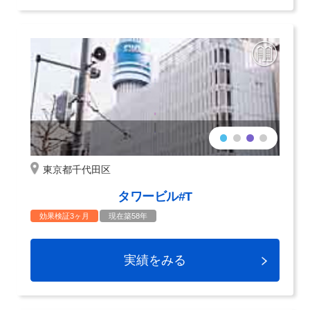
東京都千代田区
タワービル#T
効果検証3ヶ月
現在築58年
実績をみる