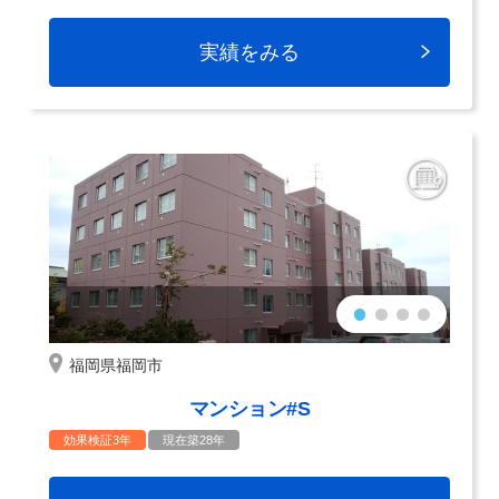
実績をみる
福岡県福岡市
マンション#S
効果検証3年
現在築28年