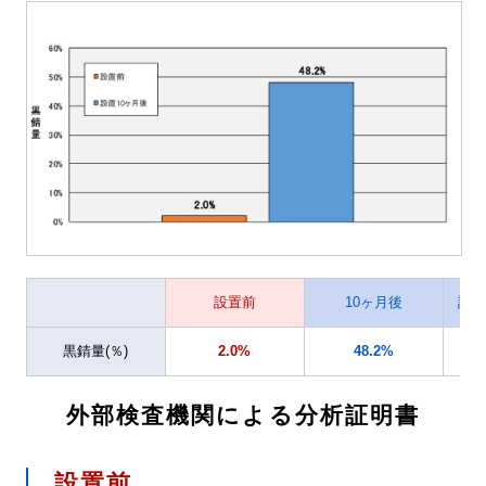
設置前
10ヶ月後
設
黒錆量(％)
2.0%
48.2%
外部検査機関による分析証明書
設置前