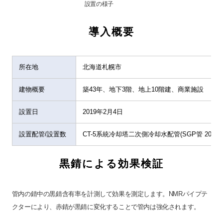
設置の様子
導入概要
所在地
北海道札幌市
建物概要
築43年、地下3階、地上10階建、商業施設
設置日
2019年2月4日
設置配管/設置数
CT-5系統冷却塔二次側冷却水配管(SGP管 200mm)/
黒錆による効果検証
管内の錆中の黒錆含有率を計測して効果を測定します。NMRパイプテ
クターにより、赤錆が黒錆に変化することで管内は強化されます。