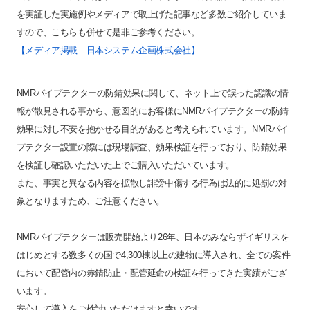
を実証した実施例やメディアで取上げた記事など多数ご紹介していま
すので、こちらも併せて是非ご参考ください。
【メディア掲載｜日本システム企画株式会社】
NMRパイプテクターの防錆効果に関して、ネット上で誤った認識の情
報が散見される事から、意図的にお客様にNMRパイプテクターの防錆
効果に対し不安を抱かせる目的があると考えられています。NMRパイ
プテクター設置の際には現場調査、効果検証を行っており、防錆効果
を検証し確認いただいた上でご購入いただいています。
また、事実と異なる内容を拡散し誹謗中傷する行為は法的に処罰の対
象となりますため、ご注意ください。
NMRパイプテクターは販売開始より26年、日本のみならずイギリスを
はじめとする数多くの国で4,300棟以上の建物に導入され、全ての案件
において配管内の赤錆防止・配管延命の検証を行ってきた実績がござ
います。
安心して導入をご検討いただけますと幸いです。