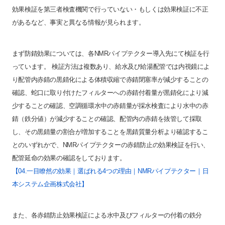
効果検証を第三者検査機関で行っていない・もしくは効果検証に不正
があるなど、事実と異なる情報が見られます。
まず防錆効果については、各NMRパイプテクター導入先にて検証を行
っています。 検証方法は複数あり、給水及び給湯配管では内視鏡によ
り配管内赤錆の黒錆化による体積収縮で赤錆閉塞率が減少することの
確認、蛇口に取り付けたフィルターへの赤錆付着量が黒錆化により減
少することの確認、空調循環水中の赤錆量が採水検査により水中の赤
錆（鉄分値）が減少することの確認、配管内の赤錆を抜管して採取
し、その黒錆量の割合が増加することを黒錆質量分析より確認するこ
とのいずれかで、NMRパイプテクターの赤錆防止の効果検証を行い、
配管延命の効果の確認をしております。
【04.一目瞭然の効果｜選ばれる4つの理由｜NMRパイプテクター｜日
本システム企画株式会社】
また、各赤錆防止効果検証による水中及びフィルターの付着の鉄分