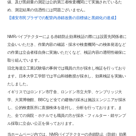
値、及び黒錆量の測定は公的第三者検査機関にて実施されているた
め、測定結果の信憑性には問題ございません。
【浦安市民プラザでの配管内赤錆改善の目標値と黒錆化の達成】
NMRパイプテクターによる赤錆防止効果検証の際には設置先関係者に
立会いいただき、作業内容の確認・採水や検査機関への検体発送など
の作業は立会者様自身に実施いただくなど、検証内容の透明性確保に
取り組んでいます。
旧北海道立工業試験場の事例では職員の方が採水し検証を行っており
ます。日本大学工学部では平山和雄教授が採水し、効果検証を実施い
たしました。
イギリスではロンドン市庁舎、ロンドン市立大学、ケンブリッジ大
学、大英博物館、BBCなど全ての建物の採水は施設エンジニアが採水
し、公的検査医所に直接検体を送付し、分析を行っております。ま
た、全ての病院・ホテルでも職員の方が採水・フィルター・錆サンプ
ル採取に立会い公正を保っております。
当ホームページ内では、NMRパイプテクターの赤錆防止（防錆）効果