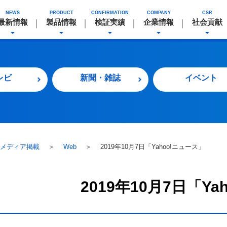
NEWS
PRODUCT
CONFIRMATION
COMPANY
CSR
最新情報
製品情報
検証実績
企業情報
社会貢献
レビ
新聞・雑誌
イベント
メディア掲載
＞
Web
＞
2019年10月7日「Yahoo!ニュース」
2019年10月7日「Y