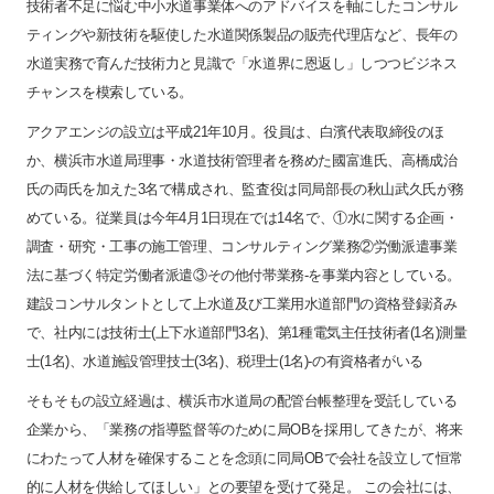
技術者不足に悩む中小水道事業体へのアドバイスを軸にしたコンサル
ティングや新技術を駆使した水道関係製品の販売代理店など、長年の
水道実務で育んだ技術力と見識で「水道界に恩返し」しつつビジネス
チャンスを模索している。
アクアエンジの設立は平成21年10月。役員は、白濱代表取締役のほ
か、横浜市水道局理事・水道技術管理者を務めた國富進氏、高橋成治
氏の両氏を加えた3名で構成され、監査役は同局部長の秋山武久氏が務
めている。従業員は今年4月1日現在では14名で、①水に関する企画・
調査・研究・工事の施工管理、コンサルティング業務②労働派遣事業
法に基づく特定労働者派遣③その他付帯業務-を事業内容としている。
建設コンサルタントとして上水道及び工業用水道部門の資格登録済み
で、社内には技術士(上下水道部門3名)、第1種電気主任技術者(1名)測量
士(1名)、水道施設管理技士(3名)、税理士(1名)-の有資格者がいる
そもそもの設立経過は、横浜市水道局の配管台帳整理を受託している
企業から、「業務の指導監督等のために局OBを採用してきたが、将来
にわたって人材を確保することを念頭に同局OBで会社を設立して恒常
的に人材を供給してほしい」との要望を受けて発足。 この会社には、