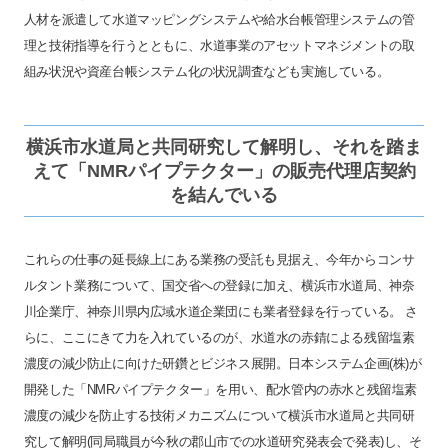
人材を派遣して水道マッピングシステムや給水台帳管理システムの管
理と技術指導を行うとともに、水道事業のアセットマネジメントの取
組み状況や資産台帳システム化の状況調査なども実施している。
横浜市水道局と共同研究して解明し、それを踏ま
えて「NMRパイプテクター」の販売代理店契約
を結んでいる
これらの仕事の延長線上にある業務の受託も見据え、今年からコンサ
ルタント業務について、国交省への登録に加え、横浜市水道局、神奈
川企業庁、神奈川県内広域水道企業団にも業者登録を行っている。 さ
らに、ここにきて力を入れているのが、水道水の赤錆による残留塩素
濃度の減少防止に向けた研鑽とビジネス展開。日本システム企画(株)が
開発した「NMRパイプテクター」を用い、配水管内の赤水と残留塩素
濃度の減少を防止する技術メカニズムについて横浜市水道局と共同研
究して解明(同局職員が今秋の郡山市での水道研究発表会で発表)し、そ